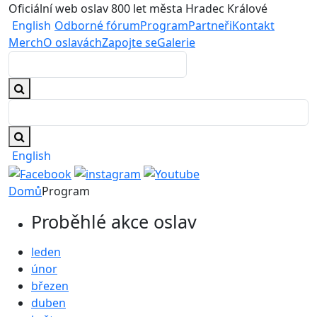
Oficiální web oslav 800 let města Hradec Králové
English
Odborné fórum
Program
Partneři
Kontakt
Merch
O oslavách
Zapojte se
Galerie
English
Domů
Program
Proběhlé akce oslav
leden
únor
březen
duben