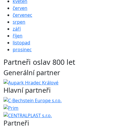
květen
červen
červenec
srpen
září
říjen
listopad
prosinec
Partneři oslav 800 let
Generální partner
Hlavní partneři
Partneři