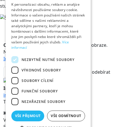
K personalizaci obsahu, reklam a analýze
student medicíny
návštěvnosti používáme soubory cookie.
Informace o vašem používání našich stránek
také sdílíme s našimi reklamními a
analytickými partnery, kteří je mohou
kombinovat s dalšími informacemi, které
jste jim poskytli nebo které shromáždili při
vašem používání jejich služeb.
Více
Odběr novinek
Králové a Královny jsou v obraze.
informací
Novinky vám rádi doručíme na mail.
Informace o zpracování osobních údajů
NEZBYTNĚ NUTNÉ SOUBORY
VÝKONOVÉ SOUBORY
odebírat
SOUBORY CÍLENÍ
Informace
FUNKČNÍ SOUBORY
info@hk800.cz
T:
+420 734 561 247
NEZAŘAZENÉ SOUBORY
Kancelář oslav
VŠE PŘIJMOUT
VŠE ODMÍTNOUT
Velké náměstí 1/3
500 03 Hradec Králové