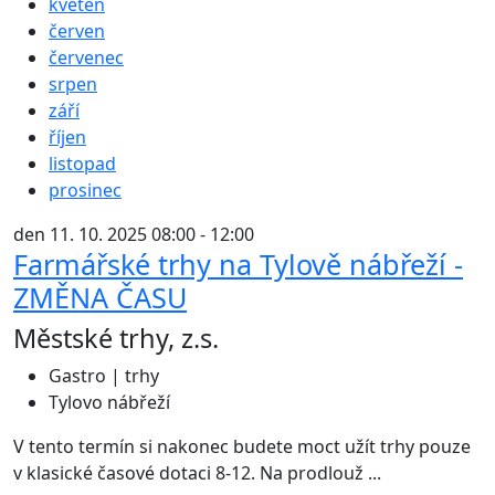
květen
červen
červenec
srpen
září
říjen
listopad
prosinec
den 11. 10. 2025 08:00 - 12:00
Farmářské trhy na Tylově nábřeží -
ZMĚNA ČASU
Městské trhy, z.s.
Gastro | trhy
Tylovo nábřeží
V tento termín si nakonec budete moct užít trhy pouze
v klasické časové dotaci 8-12. Na prodlouž ...