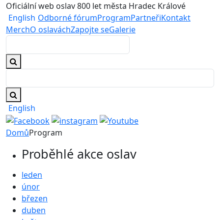
Oficiální web oslav 800 let města Hradec Králové
English
Odborné fórum
Program
Partneři
Kontakt
Merch
O oslavách
Zapojte se
Galerie
English
Domů
Program
Proběhlé akce oslav
leden
únor
březen
duben