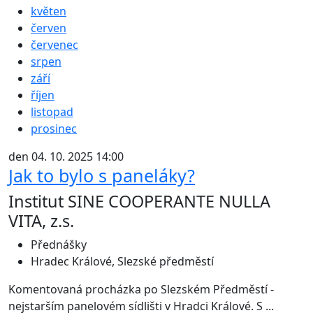
květen
červen
červenec
srpen
září
říjen
listopad
prosinec
den 04. 10. 2025 14:00
Jak to bylo s paneláky?
Institut SINE COOPERANTE NULLA
VITA, z.s.
Přednášky
Hradec Králové, Slezské předměstí
Komentovaná procházka po Slezském Předměstí -
nejstarším panelovém sídlišti v Hradci Králové. S ...