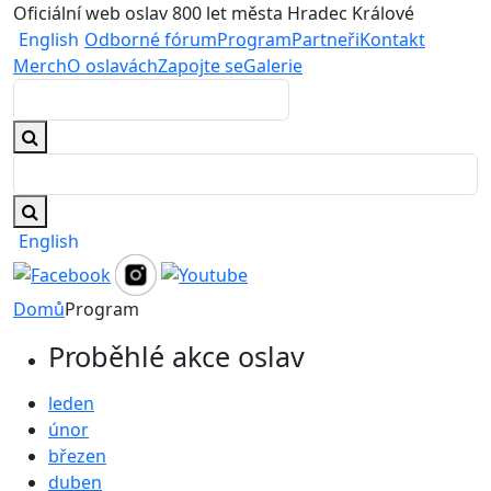
Oficiální web oslav 800 let města Hradec Králové
English
Odborné fórum
Program
Partneři
Kontakt
Merch
O oslavách
Zapojte se
Galerie
English
Domů
Program
Proběhlé akce oslav
leden
únor
březen
duben