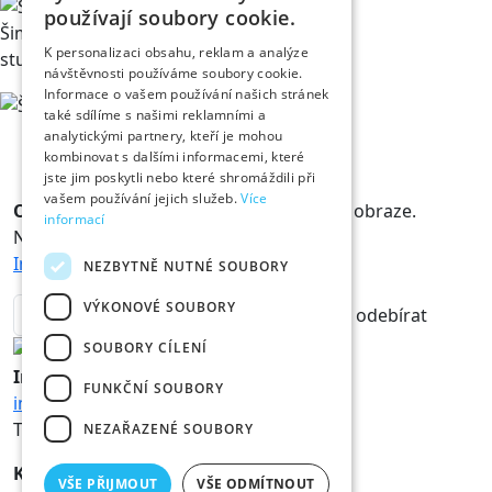
používají soubory cookie.
Šimon Chvátil
K personalizaci obsahu, reklam a analýze
student medicíny
návštěvnosti používáme soubory cookie.
Informace o vašem používání našich stránek
také sdílíme s našimi reklamními a
analytickými partnery, kteří je mohou
kombinovat s dalšími informacemi, které
jste jim poskytli nebo které shromáždili při
vašem používání jejich služeb.
Více
Odběr novinek
Králové a Královny jsou v obraze.
informací
Novinky vám rádi doručíme na mail.
Informace o zpracování osobních údajů
NEZBYTNĚ NUTNÉ SOUBORY
VÝKONOVÉ SOUBORY
odebírat
SOUBORY CÍLENÍ
Informace
FUNKČNÍ SOUBORY
info@hk800.cz
T:
+420 734 561 247
NEZAŘAZENÉ SOUBORY
Kancelář oslav
VŠE PŘIJMOUT
VŠE ODMÍTNOUT