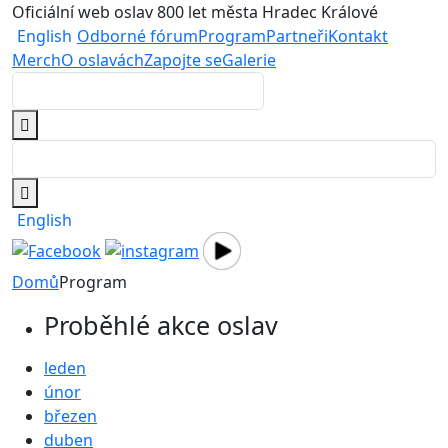
Oficiální web oslav 800 let města Hradec Králové
English
Odborné fórum
Program
Partneři
Kontakt
Merch
O oslavách
Zapojte se
Galerie
English
Domů
Program
Proběhlé akce oslav
leden
únor
březen
duben