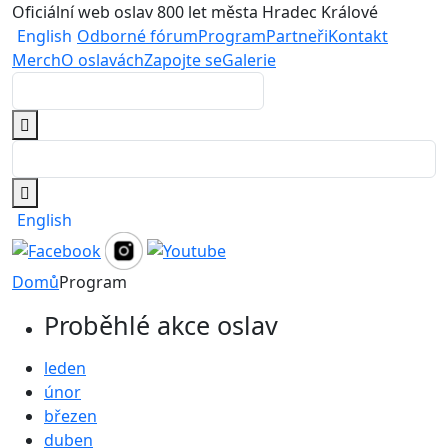
Oficiální web oslav 800 let města Hradec Králové
English
Odborné fórum
Program
Partneři
Kontakt
Merch
O oslavách
Zapojte se
Galerie
English
Domů
Program
Proběhlé akce oslav
leden
únor
březen
duben