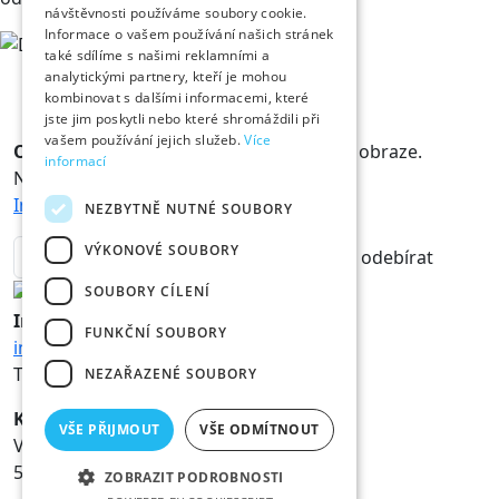
návštěvnosti používáme soubory cookie.
Informace o vašem používání našich stránek
také sdílíme s našimi reklamními a
analytickými partnery, kteří je mohou
kombinovat s dalšími informacemi, které
jste jim poskytli nebo které shromáždili při
vašem používání jejich služeb.
Více
Odběr novinek
Králové a Královny jsou v obraze.
informací
Novinky vám rádi doručíme na mail.
Informace o zpracování osobních údajů
NEZBYTNĚ NUTNÉ SOUBORY
VÝKONOVÉ SOUBORY
odebírat
SOUBORY CÍLENÍ
Informace
FUNKČNÍ SOUBORY
info@hk800.cz
T:
+420 734 561 247
NEZAŘAZENÉ SOUBORY
Kancelář oslav
VŠE PŘIJMOUT
VŠE ODMÍTNOUT
Velké náměstí 1/3
500 03 Hradec Králové
ZOBRAZIT PODROBNOSTI