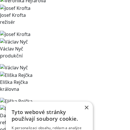
Josef Krofta
režisér
Václav Nyč
produkční
Eliška Rejčka
královna
×
Tyto webové stránky
David Klazar
používají soubory cookie.
referent obchodního
K personalizaci obsahu, reklam a analýze
oddělení v divadle