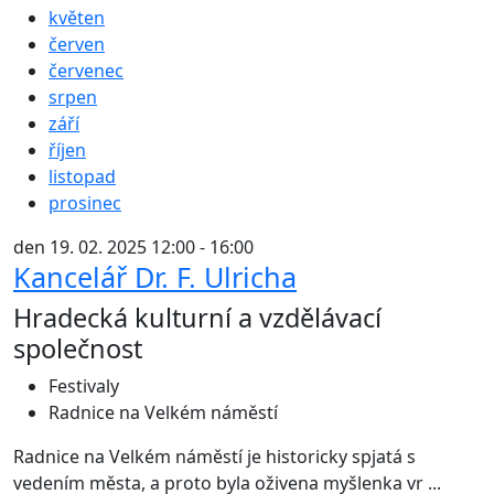
květen
červen
červenec
srpen
září
říjen
listopad
prosinec
den 19. 02. 2025 12:00 - 16:00
Kancelář Dr. F. Ulricha
Hradecká kulturní a vzdělávací
společnost
Festivaly
Radnice na Velkém náměstí
Radnice na Velkém náměstí je historicky spjatá s
vedením města, a proto byla oživena myšlenka vr ...