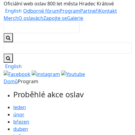
Oficiální web oslav 800 let města Hradec Králové
English
Odborné fórum
Program
Partneři
Kontakt
Merch
O oslavách
Zapojte se
Galerie
English
Domů
Program
Proběhlé akce oslav
leden
únor
březen
duben