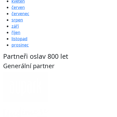
květen
červen
červenec
srpen
září
říjen
listopad
prosinec
Partneři oslav 800 let
Generální partner