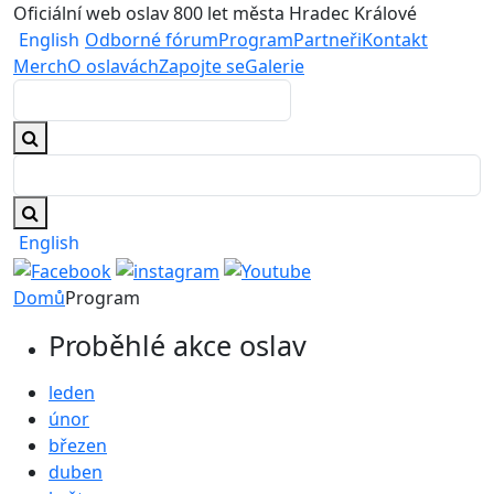
Oficiální web oslav 800 let města Hradec Králové
English
Odborné fórum
Program
Partneři
Kontakt
Merch
O oslavách
Zapojte se
Galerie
English
Domů
Program
Proběhlé akce oslav
leden
únor
březen
duben