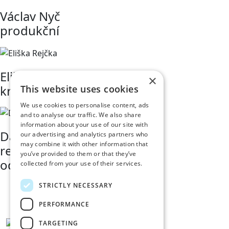
Václav Nyč
produkční
Eliška Rejčka
×
královna
This website uses cookies
We use cookies to personalise content, ads
and to analyse our traffic. We also share
information about your use of our site with
David Klazar
our advertising and analytics partners who
may combine it with other information that
referent obchodního
you’ve provided to them or that they’ve
oddělení v divadle
collected from your use of their services.
STRICTLY NECESSARY
PERFORMANCE
TARGETING