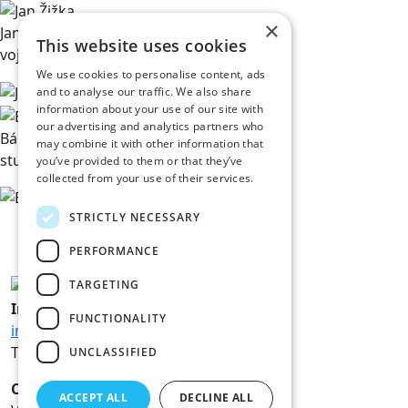
×
Jan Žižka
This website uses cookies
vojevůdce
We use cookies to personalise content, ads
and to analyse our traffic. We also share
information about your use of our site with
our advertising and analytics partners who
Bára Chaloupková
may combine it with other information that
studentka
you’ve provided to them or that they’ve
collected from your use of their services.
STRICTLY NECESSARY
PERFORMANCE
TARGETING
Information
FUNCTIONALITY
info@hk800.cz
T: 734 561 247
UNCLASSIFIED
Celebration office
ACCEPT ALL
DECLINE ALL