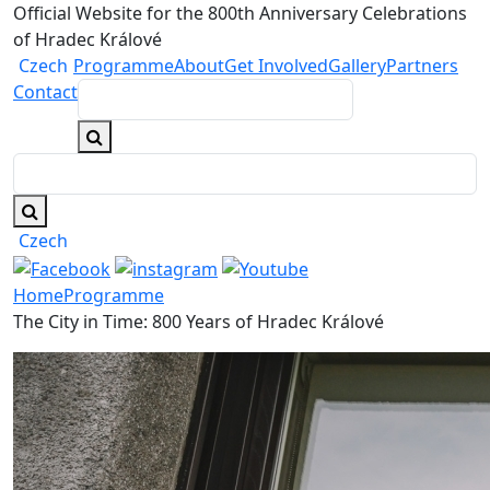
Official Website for the 800th Anniversary Celebrations
of Hradec Králové
Czech
Programme
About
Get Involved
Gallery
Partners
Contact
Czech
Home
Programme
The City in Time: 800 Years of Hradec Králové